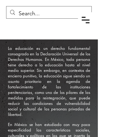
La educación es un derecho fundamental
consagrado en la Declaración Universal de los
Derechos Humanos. En México, toda persona
tiene derecho a la educación hasta el nivel
medio superior. Sin embargo, en contextos de
encierro punitivo, la educación sigue siendo un
asunto prioritario en la agenda de
fortalecimiento de las instituciones
penitenciarias, como uno de los pilares de las
medidas para la reintegración, que puede
reducir las condiciones de vulnerabilidad
social y cultural de las personas privadas de
libertad.
En México se han estudiado con muy poca
especificidad las características sociales,
culturales y políticas en las que se inserta la